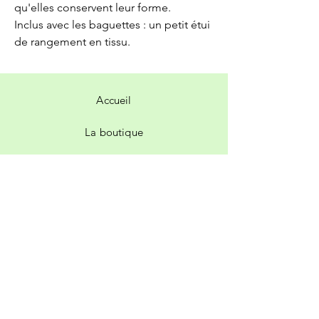
qu'elles conservent leur forme.
Inclus avec les baguettes : un petit étui
de rangement en tissu.
Accueil
La boutique
Contact
Livraison et retours
Politique de la boutique
Facebook
Instagram