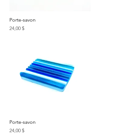
Porte-savon
Prix
24,00 $
Porte-savon
Prix
24,00 $