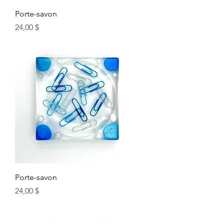
Porte-savon
Prix
24,00 $
Porte-savon
Prix
24,00 $