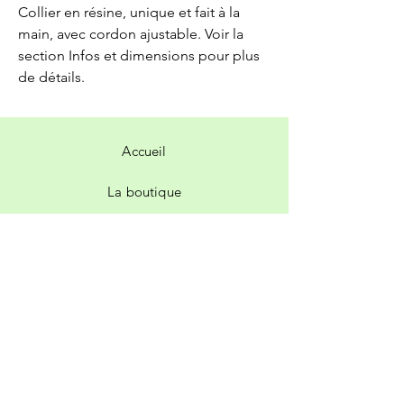
Collier en résine, unique et fait à la
main, avec cordon ajustable. Voir la
section Infos et dimensions pour plus
de détails.
Accueil
La boutique
Contact
Livraison et retours
Politique de la boutique
Facebook