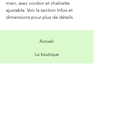
main, avec cordon et chaînette
ajustable. Voir la section Infos et
dimensions pour plus de détails.
Accueil
La boutique
Contact
Livraison et retours
Politique de la boutique
Facebook
Instagram