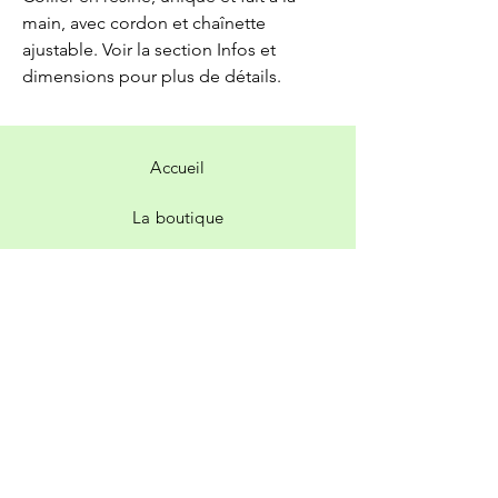
main, avec cordon et chaînette
ajustable. Voir la section Infos et
dimensions pour plus de détails.
Accueil
La boutique
Contact
Livraison et retours
Politique de la boutique
Facebook
Instagram