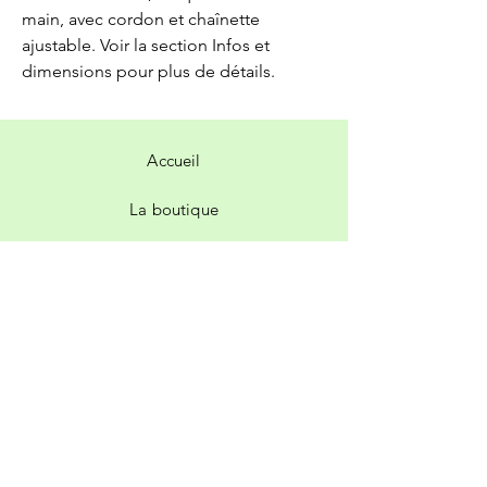
main, avec cordon et chaînette
ajustable. Voir la section Infos et
dimensions pour plus de détails.
Accueil
La boutique
Contact
Livraison et retours
Politique de la boutique
Facebook
Instagram