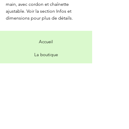
main, avec cordon et chaînette
ajustable. Voir la section Infos et
dimensions pour plus de détails.
Accueil
La boutique
Contact
Livraison et retours
Politique de la boutique
Facebook
Instagram