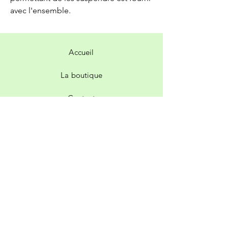
avec l'ensemble.
Accueil
La boutique
Contact
Livraison et retours
Politique de la boutique
Facebook
Instagram